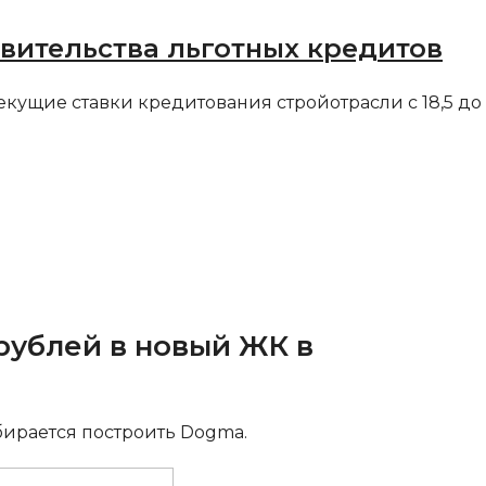
авительства льготных кредитов
екущие ставки кредитования стройотрасли с 18,5 до
рублей в новый ЖК в
бирается построить Dogma.